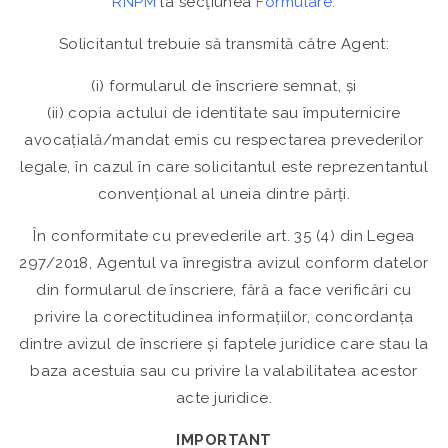
RNPM
la secțiunea
Formulare
.
Solicitantul trebuie să transmită către Agent:
(i) formularul de înscriere semnat, și
(ii) copia actului de identitate sau împuternicire
avocațială/mandat emis cu respectarea prevederilor
legale, în cazul în care solicitantul este reprezentantul
convențional al uneia dintre părți.
În conformitate cu prevederile art. 35 (4) din Legea
297/2018, Agentul va înregistra avizul conform datelor
din formularul de înscriere, fără a face verificări cu
privire la corectitudinea informațiilor, concordanța
dintre avizul de înscriere și faptele juridice care stau la
baza acestuia sau cu privire la valabilitatea acestor
acte juridice.
IMPORTANT