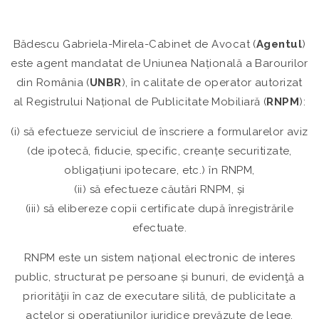
Bădescu Gabriela-Mirela-Cabinet de Avocat (
Agentul
)
este agent mandatat de Uniunea Națională a Barourilor
din România (
UNBR
), în calitate de
operator autorizat
al Registrului Național de Publicitate Mobiliară (
RNPM
)
:
(i) să efectueze serviciul de înscriere a formularelor aviz
(de ipotecă, fiducie, specific, creanțe securitizate,
obligațiuni ipotecare, etc.) în RNPM,
(ii) să efectueze căutări RNPM, și
(iii) să elibereze copii certificate după înregistrările
efectuate.
RNPM este un sistem național electronic de interes
public, structurat pe persoane și bunuri, de evidenţă a
priorităţii în caz de executare silită, de publicitate a
actelor şi operaţiunilor juridice prevăzute de lege.